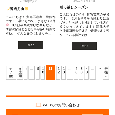
2026年2月27日
2026年2月28日
引っ越しシーズン
皆既月食
こんにちは(^o^)丿 賃貸営業の宇良
こんにちは！ 大光不動産 総務部
です。 2月もそろそろ終わりに近
です！ 早いもので、まもなく3月
づき、引っ越しを検討している方が
3月は卒業式やひな祭りなど、
多くなってきています！ 琉球大学
季節の節目となる行事が多い時期で
と沖縄国際大学近辺で管理を多く預
すね。 そんな春のはじまりを…
かっている弊社では…
Read
Read
»
«
«
...
9
1
11
1
1
...
2
3
4
...
最
11
先
0
2
3
0
0
0
後
/
頭
»
80
WEBでのお問い合わせ