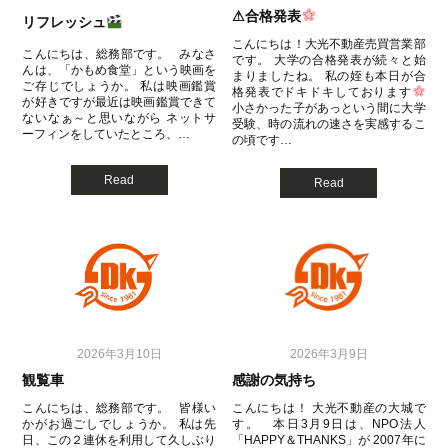
⚠合格発表
リフレッシュ
こんにちは！大光不動産売買営業部
こんにちは、総務部です。 みなさ
です。 大学の合格発表が続々と始
んは、「かもめ食堂」という映画を
まりましたね。 私の姪も本日が合
ご存じでしょうか。 私は映画鑑賞
格発表でドキドキしております
が好きですが最近は映画鑑賞できて
小さかった子があっという間に大学
ないなぁ～と思いながら ネットサ
受験、時の流れの速さを実感するこ
ーフィンをしていたところ、…
の頃です…
Read
Read
2026年3月10日
2026年3月9日
観覧車
感謝の気持ち
こんにちは、総務部です。 皆様い
こんにちは！ 大光不動産の大城で
かがお過ごしでしょうか。 私は先
す。 本日3月9日は、NPO法人
日、この２連休を利用して久しぶり
「HAPPY＆THANKS」が 2007年に