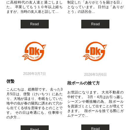
に高校時代の友人達と過ごしまし
制定した「ありがとうを届ける日」
た。 卒業してもう１０年以上経ち
となっています。 日付は「ありが
ますが、当時の友人達と話して…
とう」の語呂合…
Read
Read
2026年3月7日
2026年3月6日
啓蟄
段ボールの捨て方
こんにちは、総務部です。 去った3
お世話になります。 大光不動産の
月5日は、啓蟄（けいちつ）にあた
中村です。 3月・4月はお引っ越し
り、大地が温まり、冬眠をしていた
シーズンや断捨離の為、 段ボール
地中の虫が春の陽気に誘われて穴か
を資源ゴミとして出すことが増えて
ら出てくる頃を意味するとのことで
きます。 段ボールを捨てる際にガ
す。 その日は奇遇にも、仕事帰り
ムテープで…
の夕方…
Read
Read