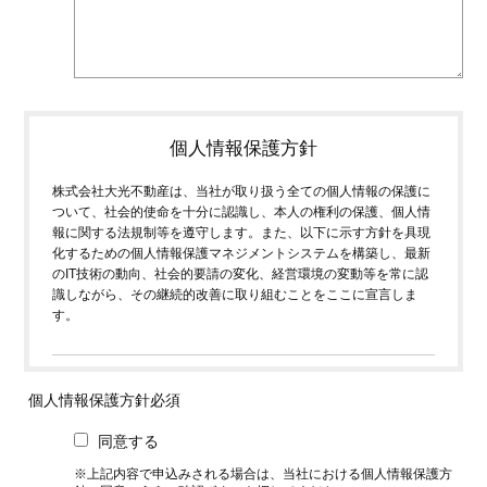
個人情報保護方針
株式会社大光不動産は、当社が取り扱う全ての個人情報の保護に
ついて、社会的使命を十分に認識し、本人の権利の保護、個人情
報に関する法規制等を遵守します。また、以下に示す方針を具現
化するための個人情報保護マネジメントシステムを構築し、最新
のIT技術の動向、社会的要請の変化、経営環境の変動等を常に認
識しながら、その継続的改善に取り組むことをここに宣言しま
す。
個人情報は、お客様の問い合わせ、顧客管理、並びに従業
個人情報保護方針
必須
員の雇用、人事管理等の当社の正当な事業遂行上必要な範
囲に限定し、適切な取得・利用・提供をし、特定された利
同意する
用目的の達成に必要な範囲を超えた個人情報の取扱いは致
しません。
※上記内容で申込みされる場合は、当社における個人情報保護方