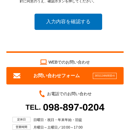
針に同意のうえ、確認ボタンを押してください。
個人情報保護に関する法令、国が定める指針及びその他の
規範を遵守致します。
個人情報の漏えい、滅失、き損などのリスクに対しては、
合理的な安全対策を講じて防止すべく事業の実情に合致し
た経営資源を注入し個人情報セキュリティ体制を継続的に
向上させます。また、万一の際には速やかに是正措置を講
じます。
個人情報取扱いに関する苦情及び相談に対しては、迅速か
つ誠実に、適切な対応をさせていただきます。
WEBでのお問い合わせ
個人情報保護マネジメントシステムは、当社を取り巻く環
境の変化を踏まえ、適時・適切に見直してその改善を継続
的に推進します。
お問い合わせフォーム
365日24時間受付
本方針は、当サイトに掲載することにより、いつでもどなたにも
入手可能な措置を取るものとします。
お電話でのお問い合わせ
098-897-0204
TEL.
定休日
日曜日・祝日・年末年始・旧盆
営業時間
月曜日～土曜日／10:00～17:00