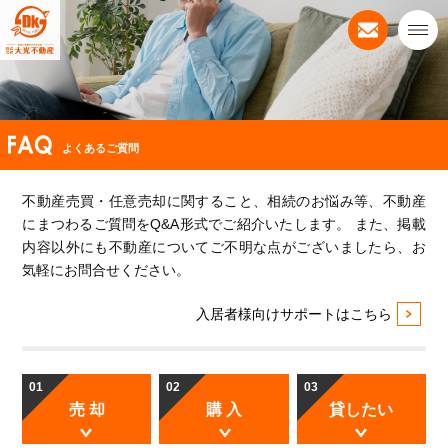
よくあるご質問
不動産売買・任意売却に関すること、相続のお悩み等、不動産
にまつわるご質問をQ&A形式でご紹介いたします。
また、掲載
内容以外にも不動産についてご不明な点がございましたら、お
気軽にお問合せください。
入居者様向けサポートはこちら
01
02
03
売 却
購 入
貸したい