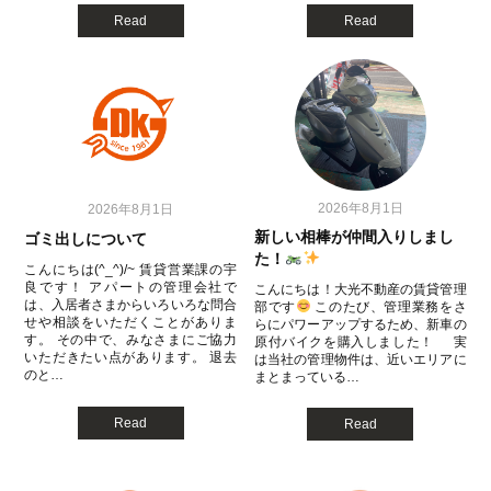
Read
Read
2026年8月1日
2026年8月1日
新しい相棒が仲間入りしまし
ゴミ出しについて
た！
こんにちは(^_^)/~ 賃貸営業課の宇
良です！ アパートの管理会社で
こんにちは！大光不動産の賃貸管理
は、入居者さまからいろいろな問合
部です
このたび、管理業務をさ
せや相談をいただくことがありま
らにパワーアップするため、新車の
す。 その中で、みなさまにご協力
原付バイクを購入しました！ 実
いただきたい点があります。 退去
は当社の管理物件は、近いエリアに
のと…
まとまっている…
Read
Read