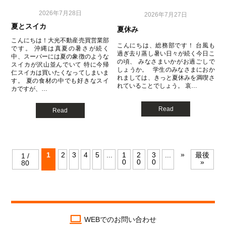
2026年7月28日
2026年7月27日
夏とスイカ
夏休み
こんにちは！大光不動産売買営業部
こんにちは、総務部です！ 台風も
です。 沖縄は真夏の暑さが続く
過ぎ去り蒸し暑い日々が続く今日こ
中、スーパーには夏の象徴のような
の頃、 みなさまいかがお過ごしで
スイカが沢山並んでいて 特に今帰
しょうか。 学生のみなさまにおか
仁スイカは買いたくなってしまいま
れましては、きっと夏休みを満喫さ
す。 夏の食材の中でも好きなスイ
れていることでしょう。 哀…
カですが、…
Read
Read
»
1
2
3
4
5
...
1
2
3
...
最後
1 /
0
0
0
»
80
WEBでのお問い合わせ