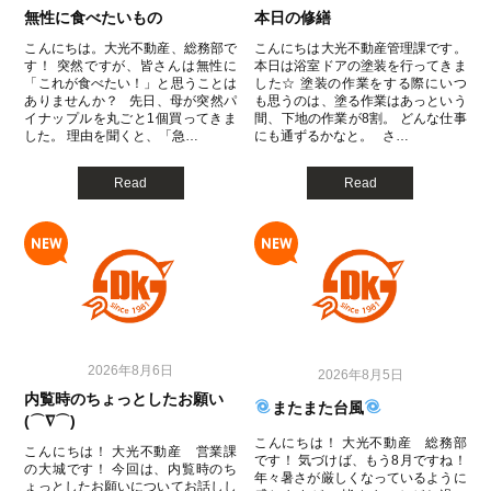
無性に食べたいもの
本日の修繕
こんにちは。大光不動産、総務部で
こんにちは大光不動産管理課です。
す！ 突然ですが、皆さんは無性に
本日は浴室ドアの塗装を行ってきま
「これが食べたい！」と思うことは
した☆ 塗装の作業をする際にいつ
ありませんか？ 先日、母が突然パ
も思うのは、塗る作業はあっという
イナップルを丸ごと1個買ってきま
間、下地の作業が8割。 どんな仕事
した。 理由を聞くと、「急…
にも通ずるかなと。 さ…
Read
Read
2026年8月6日
2026年8月5日
内覧時のちょっとしたお願い
またまた台風
(⌒∇⌒)
こんにちは！ 大光不動産 総務部
こんにちは！ 大光不動産 営業課
です！ 気づけば、もう8月ですね！
の大城です！ 今回は、内覧時のち
年々暑さが厳しくなっているように
ょっとしたお願いについてお話しし