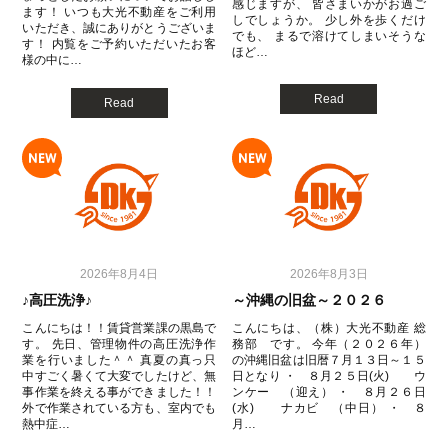
感じますが、 皆さまいかがお過ご
ます！ いつも大光不動産をご利用
しでしょうか。 少し外を歩くだけ
いただき、誠にありがとうございま
でも、 まるで溶けてしまいそうな
す！ 内覧をご予約いただいたお客
ほど…
様の中に…
Read
Read
2026年8月4日
2026年8月3日
♪高圧洗浄♪
～沖縄の旧盆～２０２６
こんにちは！！賃貸営業課の黒島で
こんにちは、（株）大光不動産 総
す。 先日、管理物件の高圧洗浄作
務部 です。 今年（２０２６年）
業を行いました＾＾ 真夏の真っ只
の沖縄旧盆は旧暦７月１３日～１５
中すごく暑くて大変でしたけど、無
日となり ・ ８月２５日(火) ウ
事作業を終える事ができました！！
ンケー （迎え） ・ ８月２６日
外で作業されている方も、室内でも
(水) ナカビ （中日） ・ ８
熱中症…
月…