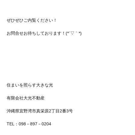
ぜひぜひご内覧ください！
お問合せお待ちしております！(*´▽｀*)
住まいを照らす大きな光
有限会社大光不動産
沖縄県宜野湾市真栄原
2
丁目
2
番
3
号
TEL：
098
－
897
－
0204