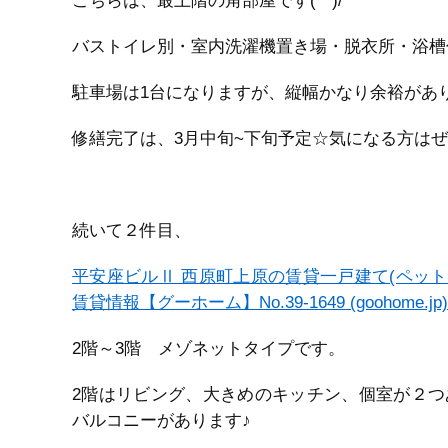
こちらは、最上階の角部屋です(^^)/
バストイレ別・室内洗濯機置き場・脱衣所・浴槽
駐車場は1台になりますが、縦幅かなり余裕がありま
修繕完了は、3月中旬~下旬予定☆気になる方はぜ
続いて２件目、
平安座ビルⅡ 西原町上原の賃貸一戸建て(ペット
賃貸情報【グーホーム】No.39-1649 (goohome.jp)
2階～3階 メゾネットタイプです。
2階はリビング、大きめのキッチン、個室が２つあ
バルコニーがあります♪