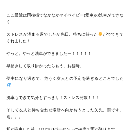
ここ最近は雨模様でなかなかマイベイビー(愛車)の洗車ができな
く
ストレスが溜まる週でしたが先日、待ちに待った
がでてきて
くれました！
やっと。やっと洗車ができましたー！！！！！
早起きして取り掛かったらもう、お昼時。
夢中になり過ぎて、危うく友人との予定を過ぎるところでした
洗車もできて気分もすっきり！ストレス発散！！！
そして友人と待ち合わせ場所へ向かおうとした矢先、雨です。
雨。。。
私が洗車した後、ほぼ100パーセントの確率で雨が降ります。