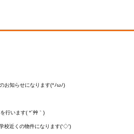
知らせになります(*ﾉωﾉ)
行います( *´艸｀)
校近くの物件になります(‘◇’)ゞ