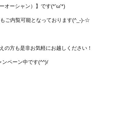
ーオーシャン）
】です(*’ω’*)
ご内覧可能となっております(^_-)-☆
えの方も是非お気軽にお越しください！
ペーン中です(^^)/