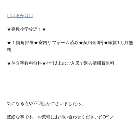
〇はるか荘〇
★嘉数小学校近く★
★１階角部屋★室内リフォーム済み★契約金0円★家賃1カ月無
料
★仲介手数料無料
★4年以上のご入居で退去清掃費無料
気になる点や不明点がございましたら、
些細な事でも、お気軽にお問い合わせください(^O^)／