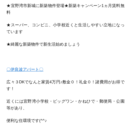
★宜野湾市新城に新築物件登場★新築キャンペーン1ヵ月賃料無
料
★スーパー、コンビニ、小学校近くと生活しやすい立地になっ
ています
★綺麗な新築物件で新生活始めましょう
〇伊良波アパート〇
広々３DKでなんと家賃4万円♪敷金０！礼金０！諸費用がお得で
す！
近くには宜野湾小学校・ビッグワン・かねひで・郵便局・公園
等があり、
便利な住環境です(^^♪