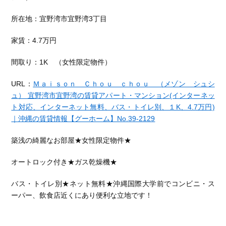
所在地：宜野湾市宜野湾3丁目
家賃：4.7万円
間取り：1K （女性限定物件）
URL：
Ｍａｉｓｏｎ Ｃｈｏｕ ｃｈｏｕ （メゾン シュシ
ュ） 宜野湾市宜野湾の賃貸アパート・マンション(インターネッ
ト対応、インターネット無料、バス・トイレ別、１K、4.7万円)
｜沖縄の賃貸情報【グーホーム】No.39-2129
築浅の綺麗なお部屋★
女性限定物件★
オートロック付き★ガス乾燥機★
バス・トイレ別★ネット無料★沖縄国際大学前でコンビニ・ス
ーパー、飲食店近くにあり便利な立地です！