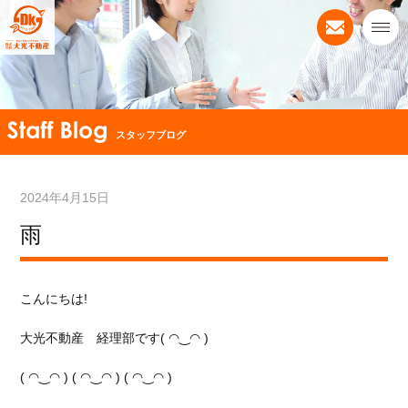
スタッフブログ
2024年4月15日
雨
こんにちは!
大光不動産 経理部です( ◠‿◠ )
( ◠‿◠ ) ( ◠‿◠ ) ( ◠‿◠ )