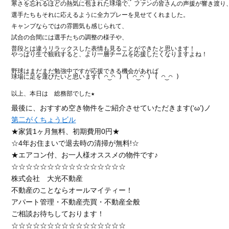
寒さを忘れるほどの熱気に包まれた球場で、ファンの皆さんの声援が響き渡り、
選手たちもそれに応えるように全力プレーを見せてくれました。

キャンプならではの雰囲気も感じられて、

試合の合間には選手たちの調整の様子や、

普段とは違うリラックスした表情も見ることができたと思います！

やっぱり生で観戦すると、より一層チームを応援したくなりますよね！

野球はまだまだ勉強中ですが応援できる機会があれば

球場に足を運びたいと思います( ◠‿◠ ) ( ◠‿◠ ) ( ◠‿◠ )

以上、本日は　総務部でした★

最後に、おすすめ空き物件をご紹介させていただきます(‘ω’)ノ
第二がくちょうビル
★家賃1ヶ月無料、初期費用0円★
☆4年お住まいで退去時の清掃が無料!☆
★エアコン付、お一人様オススメの物件です♪
☆☆☆☆☆☆☆☆☆☆☆☆☆☆☆☆
株式会社 大光不動産
不動産のことならオールマイティー！
アパート管理・不動産売買・不動産全般
ご相談お待ちしております！
☆☆☆☆☆☆☆☆☆☆☆☆☆☆☆☆