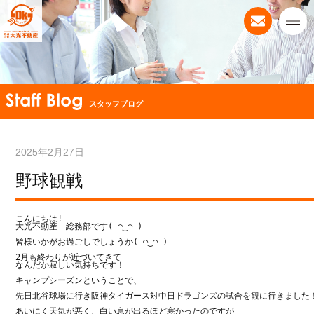
スタッフブログ
2025年2月27日
野球観戦
こんにちは!

大光不動産　総務部です( ◠‿◠ )

皆様いかがお過ごしでしょうか( ◠‿◠ )

2月も終わりが近づいてきて

なんだか寂しい気持ちです！

キャンプシーズンということで、

先日北谷球場に行き阪神タイガース対中日ドラゴンズの試合を観に行きました！
あいにく天気が悪く、白い息が出るほど寒かったのですが
