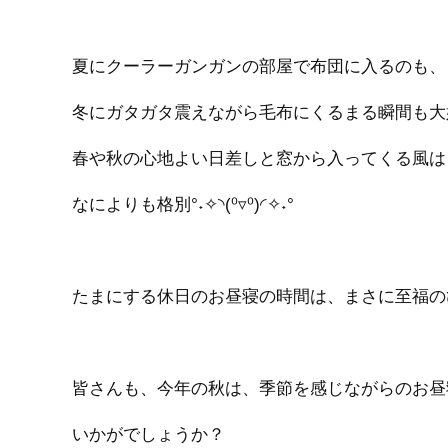
夏にクーラーガンガンの部屋で布団に入るのも、
冬にガタガタ震えながら毛布にくるまる瞬間も大
春や秋の心地よい日差しと窓から入ってくる風は
なによりも格別°˖✧◝(⁰▿⁰)◜✧˖°
たまにする休日のお昼寝の時間は、まさに至福の
皆さんも、今年の秋は、季節を感じながらのお昼
いかがでしょうか？