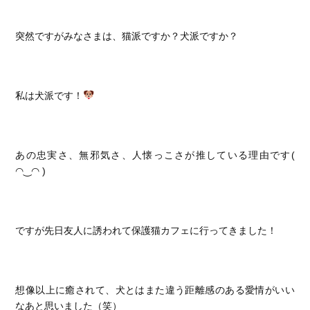
突然ですがみなさまは、猫派ですか？犬派ですか？
私は犬派です！
あの忠実さ、無邪気さ、人懐っこさが推している理由です(
◠‿◠ )
ですが先日友人に誘われて
保護猫カフェ⁡
に行ってきました！
想像以上に癒されて、犬とはまた違う距離感のある愛情がいい
なあと思いました（笑）