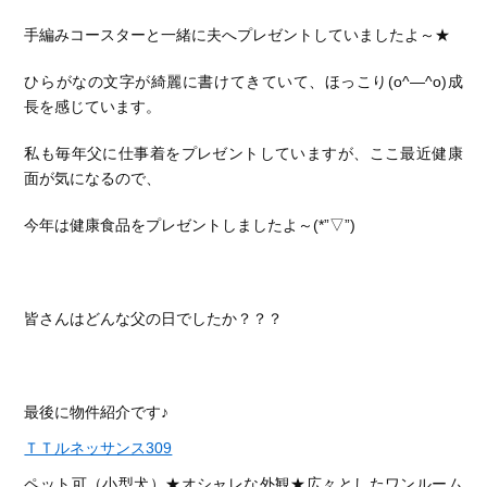
手編みコースターと一緒に夫へプレゼントしていましたよ～★
ひらがなの文字が綺麗に書けてきていて、ほっこり(o^―^o)成
長を感じています。
私も毎年父に仕事着をプレゼントしていますが、ここ最近健康
面が気になるので、
今年は健康食品をプレゼントしましたよ～(*”▽”)
皆さんはどんな父の日でしたか？？？
最後に物件紹介です♪
ＴＴルネッサンス309
ペット可（小型犬）★オシャレな外観★広々としたワンルーム