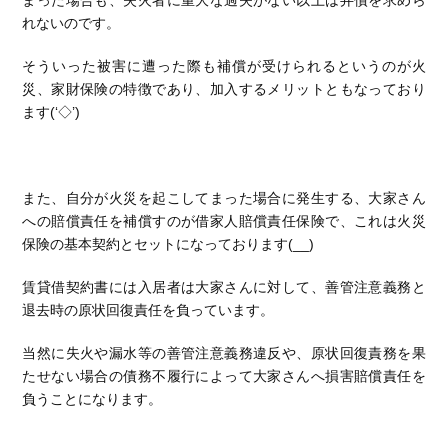
まった場合も、失火者に重大な過失がない以上は弁償を求めら
れないのです。
そういった被害に遭った際も補償が受けられるというのが火
災、家財保険の特徴であり、加入するメリットともなっており
ます(‘◇’)ゞ
また、自分が火災を起こしてまった場合に発生する、大家さん
への賠償責任を補償すのが借家人賠償責任保険で、これは火災
保険の基本契約とセットになっております(__)
賃貸借契約書には入居者は大家さんに対して、善管注意義務と
退去時の原状回復責任を負っています。
当然に失火や漏水等の善管注意義務違反や、原状回復責務を果
たせない場合の債務不履行によって大家さんへ損害賠償責任を
負うことになります。