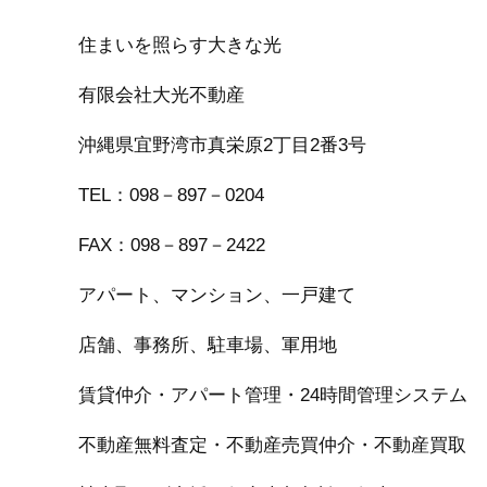
住まいを照らす大きな光
有限会社大光不動産
沖縄県宜野湾市真栄原
2
丁目
2
番
3
号
TEL：
098
－
897
－
0204
FAX：
098
－
897
－
2422
アパート、マンション、一戸建て
店舗、事務所、駐車場、軍用地
賃貸仲介・アパート管理・
24
時間管理システム
不動産無料査定・不動産売買仲介・不動産買取