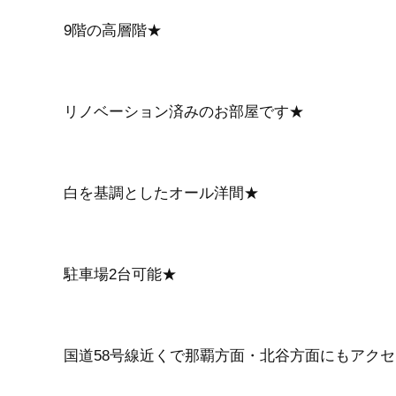
9階の高層階★
リノベーション済みのお部屋です★
白を基調としたオール洋間★
駐車場2台可能★
国道58号線近くで那覇方面・北谷方面にもアク