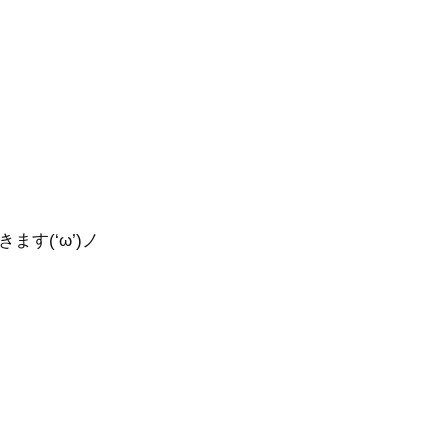
す(‘ω’)ノ