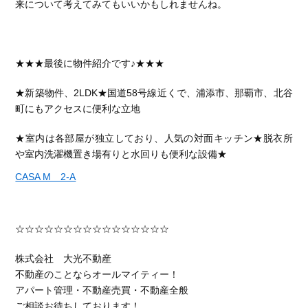
来について考えてみてもいいかもしれませんね。
★★★
最後に物件紹介です♪★★★
★新築物件、2LDK★国道58号線近くで、浦添市、那覇市、北谷
町にもアクセスに便利な立地
★室内は各部屋が独立しており、人気の対面キッチン★脱衣所
や室内洗濯機置き場有りと水回りも便利な設備★
CASA M 2-A
☆☆☆☆☆☆☆☆☆☆☆☆☆☆☆☆
株式会社 大光不動産
不動産のことならオールマイティー！
アパート管理・不動産売買・不動産全般
ご相談お待ちしております！