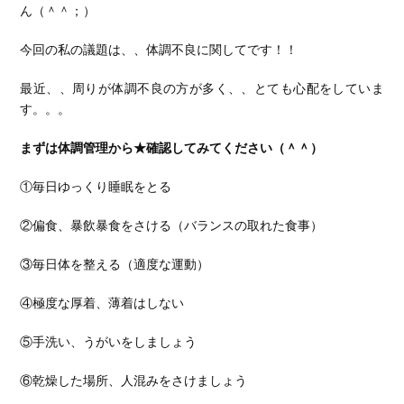
ん（＾＾；）
今回の私の議題は、、体調不良に関してです！！
最近、、周りが体調不良の方が多く、、とても心配をしていま
す。。。
まずは体調管理から★確認してみてください（＾＾）
①毎日ゆっくり睡眠をとる
②偏食、暴飲暴食をさける（バランスの取れた食事）
③毎日体を整える（適度な運動）
④極度な厚着、薄着はしない
⑤手洗い、うがいをしましょう
⑥乾燥した場所、人混みをさけましょう