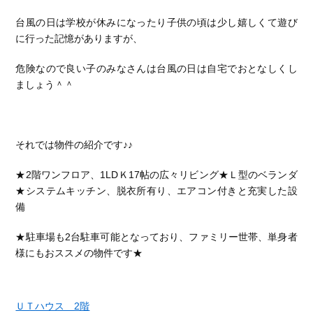
台風の日は学校が休みになったり子供の頃は少し嬉しくて遊び
に行った記憶がありますが、
危険なので良い子のみなさんは台風の日は自宅でおとなしくし
ましょう＾＾
それでは物件の紹介です♪♪
★2階ワンフロア、1LDＫ17帖の広々リビング★Ｌ型のベランダ
★システムキッチン、脱衣所有り、エアコン付きと充実した設
備
★駐車場も2台駐車可能となっており、ファミリー世帯、単身者
様にもおススメの物件です★
ＵＴハウス 2階