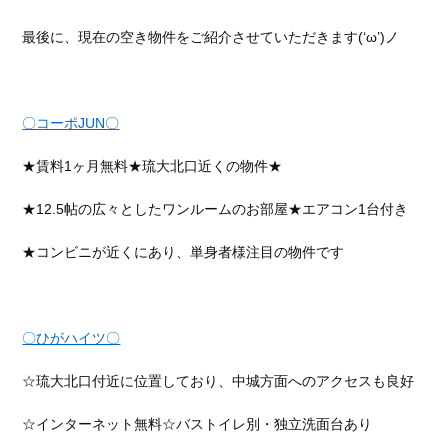
最後に、現在の空き物件をご紹介させていただきます(‘ω’)ノ
〇コーポJUN〇
★賃料1ヶ月無料★琉大北口近くの物件★
★12.5帖の広々としたワンルームのお部屋★エアコン1台付き
★コンビニが近くにあり、単身者様注目の物件です
〇ひがハイツ〇
☆
琉大北口付近に位置しており、中城方面へのアクセスも良好
☆インターネット無料☆バストイレ別・独立洗面台あり