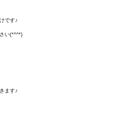
けです♪
*^^*)
きます♪