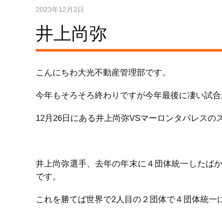
2023年12月2日
井上尚弥
こんにちわ大光不動産管理部です。
今年もそろそろ終わりですが今年最後に凄い試合
12月26日にある井上尚弥VSマーロンタパレス
井上尚弥選手、去年の年末に４団体統一したば
です。
これを勝てば世界で2人目の２団体で４団体統一