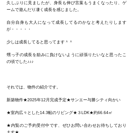
久しぶりに見ましたが、身長も伸び言葉もうまくなったり、ゲ
ームで遊んだり凄く成長を感じました。
自分自身も大人になって成長してるのかなと考えたりします
が・・・・・
少しは成長してると思ってます＾＾
甥っ子の成長を励みに負けないように頑張りたいなと思ったこ
の頃でした♪♪♪
それでは、物件の紹介です。
新築物件★2025年12月完成予定★サンエー与勝シティ向かい
★室内広々とした14.3帖のリビング★３LDK★約66.64㎡
★内覧のご予約受付中です、ぜひお問い合わせお待ちしており
ます★