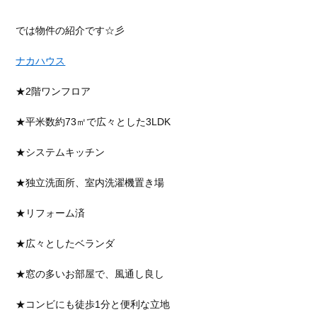
では物件の紹介です☆彡
ナカハウス
★2階ワンフロア
★平米数約73㎡で広々とした3LDK
★システムキッチン
★独立洗面所、室内洗濯機置き場
★リフォーム済
★広々としたベランダ
★窓の多いお部屋で、風通し良し
★コンビにも徒歩1分と便利な立地