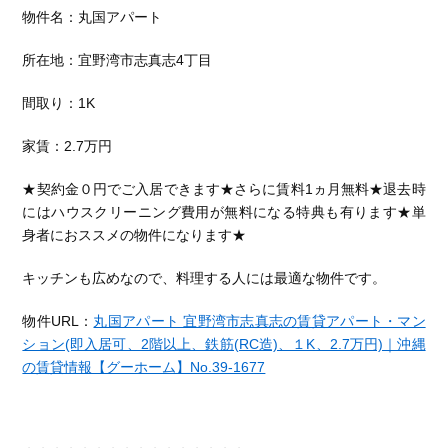
物件名：丸国アパート
所在地：宜野湾市志真志4丁目
間取り：1K
家賃：2.7万円
★契約金０円でご入居できます★さらに賃料1ヵ月無料★退去時
にはハウスクリーニング費用が無料になる特典も有ります★単
身者におススメの物件になります★
キッチンも広めなので、料理する人には最適な物件です。
物件URL：
丸国アパート 宜野湾市志真志の賃貸アパート・マン
ション(即入居可、2階以上、鉄筋(RC造)、１K、2.7万円)｜沖縄
の賃貸情報【グーホーム】No.39-1677