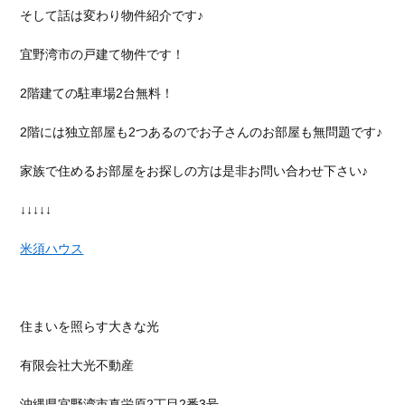
そして話は変わり物件紹介です♪
宜野湾市の戸建て物件です！
2階建ての駐車場2台無料！
2階には独立部屋も2つあるのでお子さんのお部屋も無問題です♪
家族で住めるお部屋をお探しの方は是非お問い合わせ下さい♪
↓↓↓↓↓
米須ハウス
住まいを照らす大きな光
有限会社大光不動産
沖縄県宜野湾市真栄原
2
丁目
2
番
3
号