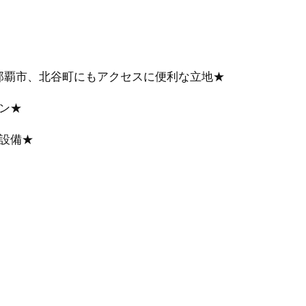
、那覇市、北谷町にもアクセスに便利な立地★
ン★
設備★