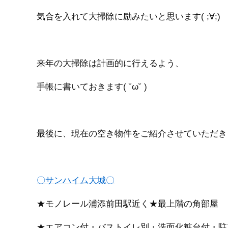
気合を入れて大掃除に励みたいと思います( ;∀;)
来年の大掃除は計画的に行えるよう、
手帳に書いておきます( ˘ω˘ )
最後に、現在の空き物件をご紹介させていただきます
〇サンハイム大城〇
★モノレール浦添前田駅近く★最上階の角部屋
★エアコン付・バストイレ別・洗面化粧台付・駐