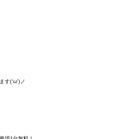
(‘ω’)ノ
車場1台無料！