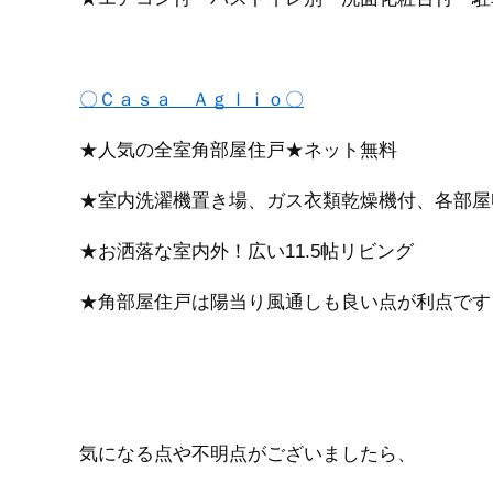
〇Ｃａｓａ Ａｇｌｉｏ〇
★人気の全室角部屋住戸
★ネット無料
★室内洗濯機置き場、ガス衣類乾燥機付、各部屋
★お洒落な室内外！広い11.5帖リビング
★角部屋住戸は陽当り風通しも良い点が利点です
気になる点や不明点がございましたら、