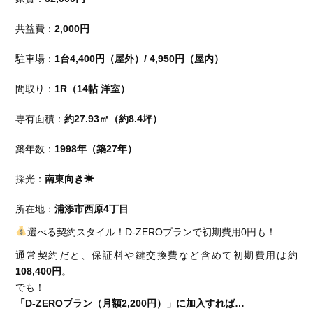
共益費：
2,000円
駐車場：
1台4,400円（屋外）/ 4,950円（屋内）
間取り：
1R（14帖 洋室）
専有面積：
約27.93㎡（約8.4坪）
築年数：
1998年（築27年）
採光：
南東向き☀
所在地：
浦添市西原4丁目
選べる契約スタイル！D-ZEROプランで初期費用0円も！
通常契約だと、保証料や鍵交換費など含めて初期費用は約
108,400円
。
でも！
「D-ZEROプラン（月額2,200円）」に加入すれば…