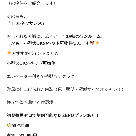
りの物件をご紹介します♪
その名も…
「TTルネッサンス」
おしゃれな外観に、広々とした
14帖のワンルーム
。
しかも、
小型犬OKのペット可物件
なんです
おすすめポイントまとめ
小型犬OKの
ペット可物件
エレベーター付きで移動もラクラク
洋風に仕上げられた内装（床・照明・壁紙すべてオシャレ！）
静かで落ち着いた住環境
初期費用ゼロで契約可能なD-ZEROプランあり！
物件詳細
家賃：
32,000円