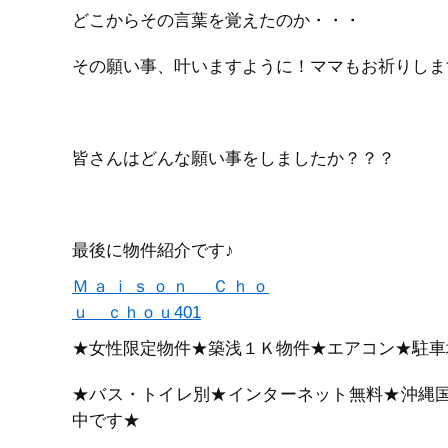
どこからその言葉を覚えたのか・・・
その願い事、叶いますように！ママもお祈りします(
皆さんはどんな願い事をしましたか？？？
最後に物件紹介です♪
Ｍａｉｓｏｎ Ｃｈｏ
ｕ ｃｈｏｕ401
★女性限定物件★築浅１Ｋ物件★エアコン★駐車
★バス・トイレ別★インターネット無料★沖縄国
中です★