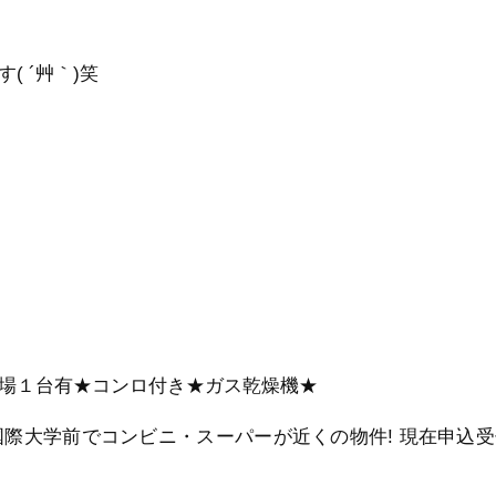
 ´艸｀)笑
場１台有★コンロ付き★ガス乾燥機★
際大学前でコンビニ・スーパーが近くの物件! 現在申込受