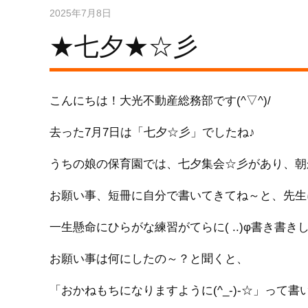
2025年7月8日
★七夕★☆彡
こんにちは！
大光不動産総務部です(^▽^)/
去った7月7日は「七夕☆彡」でしたね♪
うちの娘の保育園では、七夕集会☆彡があり、朝
お願い事、短冊に自分で書いてきてね～と、先生
一生懸命にひらがな練習がてらに( ..)φ書き書
お願い事は何にしたの～？と聞くと、
「おかねもちになりますように(^_-)-☆」って