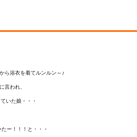
から浴衣を着てルンルン～♪
に言われ、
きしていた娘・・・
書いたー！！！と・・・