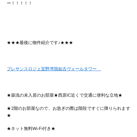
ー！！！！！
★★★
最後に物件紹介です♪★★★
プレサンスロジェ宜野湾我如古ヴォールタワー
★築浅の未入居のお部屋★西原IC近くで交通に便利な立地★
★2階のお部屋なので、お急ぎの際は階段ですぐに降りられます
★
★ネット無料Wi-Fi付き★