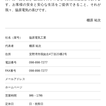
す。お客様の安全と安心な生活をご提供できること。それが
我々、協原電気の喜びです。
棚原 祐次
社名（屋号）
協原電気工業
代表者
棚原 祐次
住所
宜野湾市我如古4丁目23番2号
電話番号
098-898-7277
FAX番号
098-898-7277
メールアドレス
ホームページ
営業時間
9時－17時
定休日
日・祝祭日